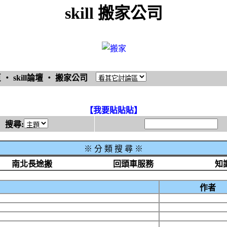
skill 搬家公司
頁
‧
skill論壇
‧
搬家公司
【我要貼貼貼】
搜尋:
※
分 類 搜 尋 ※
南北長途搬
回頭車服務
知
作者