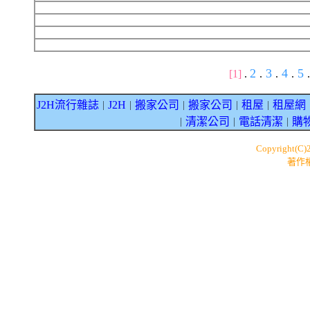
2
3
4
5
[1]
.
.
.
.
.
J2H流行雜誌
J2H
搬家公司
搬家公司
租屋
租屋網
｜
｜
｜
｜
｜
清潔公司
電話清潔
購
｜
｜
｜
Copyright(C)
著作