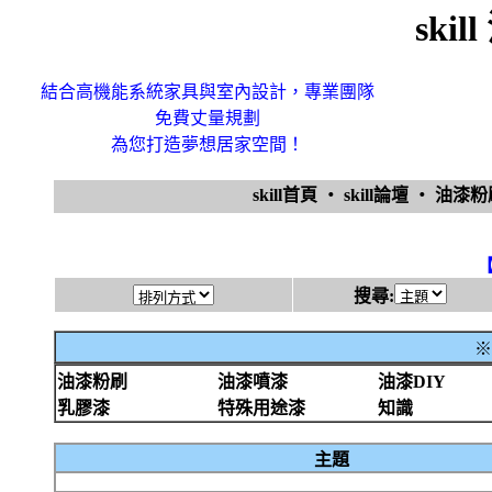
ski
結合高機能系統家具與室內設計，專業團隊
免費丈量規劃
為您打造夢想居家空間！
skill首頁
‧
skill論壇
‧
油漆
搜尋:
※
油漆粉刷
油漆噴漆
油漆DIY
乳膠漆
特殊用途漆
知識
主題