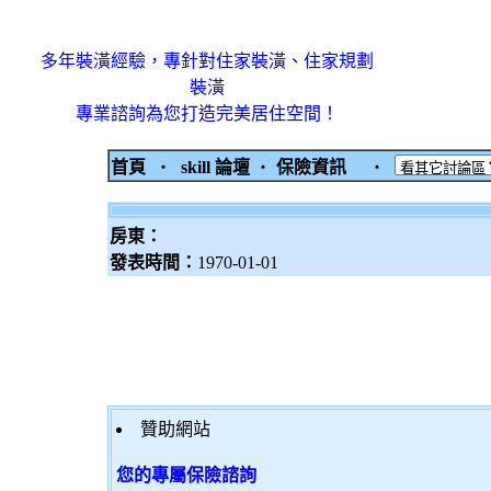
多年裝潢經驗，專針對住家裝潢、住家規劃
裝潢
專業諮詢為您打造完美居住空間！
首頁
‧
skill 論壇
‧
保險資訊
‧
房東：
發表時間：
1970-01-01
贊助網站
您的專屬保險諮詢