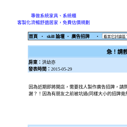
專做系統家具、系統櫃
客製化流暢舒適居家，免費估價規劃
首頁
‧
skill 論壇
‧
廣告招牌
‧
急！請
房東：
洪幼亦
發表時間：
2015-05-29
因為近期即將開店，需要找人製作廣告招牌，請
謝？！因為有朋友之前被坑過(同樣大小的招牌竟然價