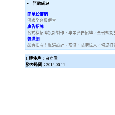
贊助網站
簡單殺價網
保證全台最便宜
廣告招牌
各式樣招牌設計製作，專業廣告招牌，全省規劃
裝潢網
品質把關！嚴選設計、宅修、裝潢達人，幫您打
1 樓住戶：
白立偉
發表時間：
2015-06-11