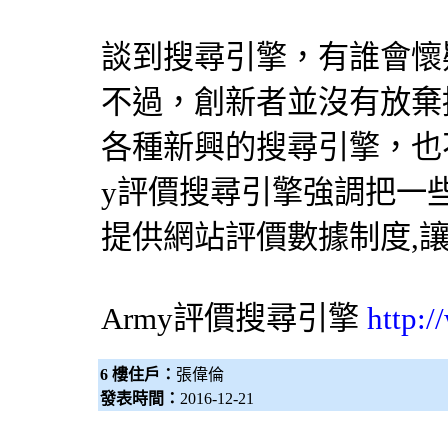
談到
搜尋引擎
，有誰會懷疑
不過，創新者並沒有放棄挑
各種新興的
搜尋引擎
，也
y評價
搜尋引擎
強調把一
提供網站評價數據制度,
Army評價
搜尋引擎
http:
6 樓住戶：
張偉倫
發表時間：
2016-12-21