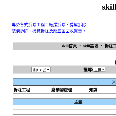
sk
專營各式拆除工程：廠房拆除、房屋拆除
裝潢拆除、機械拆除及廢五金回收買賣。
skill首頁
‧
skill論壇
‧
拆除
搜尋:
※
拆除工程
廢棄物處理
知識
主題