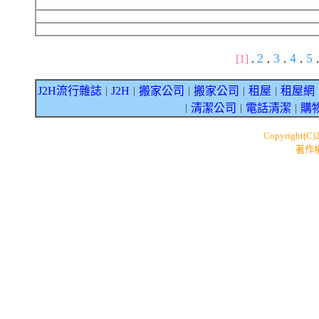
2
3
4
5
[1]
.
.
.
.
.
J2H流行雜誌
J2H
搬家公司
搬家公司
租屋
租屋網
｜
｜
｜
｜
｜
清潔公司
電話清潔
購
｜
｜
｜
Copyright(C)
著作