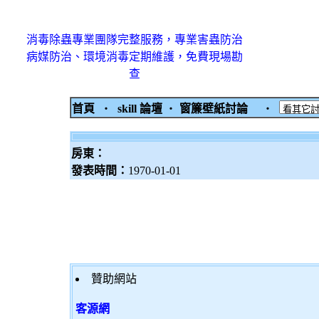
消毒除蟲專業團隊完整服務，專業害蟲防治
病媒防治、環境消毒定期維護，免費現場勘
查
首頁
‧
skill 論壇
‧
窗簾壁紙討論
‧
房東：
發表時間：
1970-01-01
贊助網站
客源網