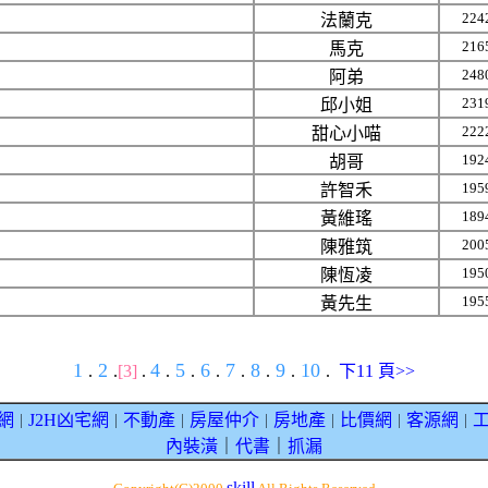
224
法蘭克
216
馬克
248
阿弟
231
邱小姐
222
甜心小喵
192
胡哥
195
許智禾
189
黃維瑤
200
陳雅筑
195
陳恆凌
195
黃先生
1
2
4
5
6
7
8
9
10
.
.
[3]
.
.
.
.
.
.
.
.
下11 頁>>
網
J2H凶宅網
不動產
房屋仲介
房地產
比價網
客源網
｜
｜
｜
｜
｜
｜
｜
內裝潢
｜
代書
｜
抓漏
skill