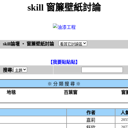
skill 窗簾壁紙討論
‧
skill論壇
‧
窗簾壁紙討論
【我要貼貼貼】
搜尋:
※
分 類 搜 尋 ※
地毯
百葉窗
窗
作者
人
205
嘉莉
207
鈺欣