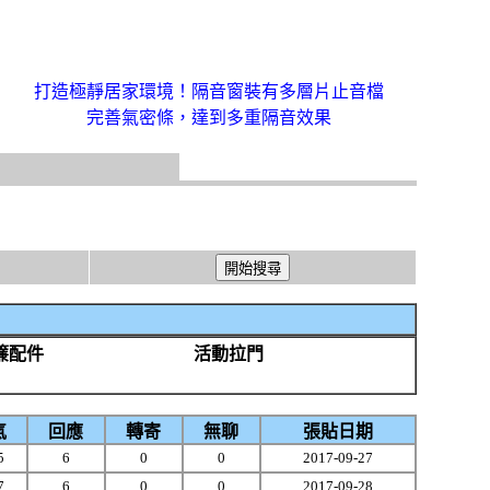
打造極靜居家環境！隔音窗裝有多層片止音檔
完善氣密條，達到多重隔音效果
簾配件
活動拉門
氣
回應
轉寄
無聊
張貼日期
5
6
0
0
2017-09-27
7
6
0
0
2017-09-28