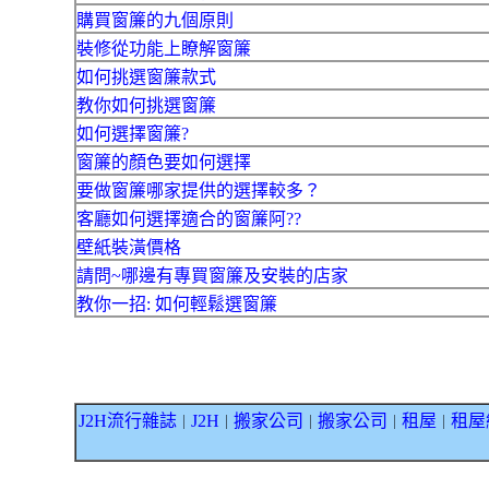
購買窗簾的九個原則
裝修從功能上瞭解窗簾
如何挑選窗簾款式
教你如何挑選窗簾
如何選擇窗簾?
窗簾的顏色要如何選擇
要做窗簾哪家提供的選擇較多？
客廳如何選擇適合的窗簾阿??
壁紙裝潢價格
請問~哪邊有專買窗簾及安裝的店家
教你一招: 如何輕鬆選窗簾
J2H流行雜誌
J2H
搬家公司
搬家公司
租屋
租屋
｜
｜
｜
｜
｜