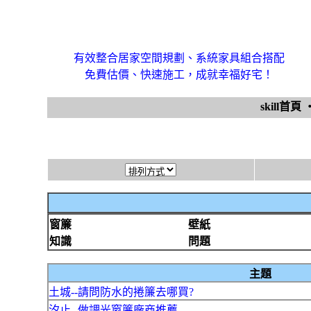
有效整合居家空間規劃、系統家具組合搭配
免費估價、快速施工，成就幸福好宅！
skill首頁
窗簾
壁紙
知識
問題
主題
土城--請問防水的捲簾去哪買?
汐止--做調光窗簾廠商推薦