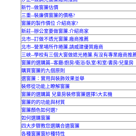
新竹--做窗簾估價
三重--裝廉價窗簾的價格?
窗簾的製作價位 介紹商家?
新莊--辦公室要做窗簾.介紹商家
北市--訂做不透光窗簾.廠商推薦
北市--營業場所作捲簾.請威建優質廠商
三峽--學校有三個大窗做遮光捲簾.有沒有專業廠商推薦
窗簾的選購篇--客廳/廚房/衛浴/臥室/和室/書房/兒童房
購買窗簾的九個原則
選窗簾：實用與裝飾效果並舉
裝修從功能上瞭解窗簾
窗簾的選購篇 兒童房裝修窗簾選擇5大玄機
窗簾的的功能與材質
窗簾顏色如何選?
如何選購窗簾
四大步驟教您選購合適窗簾
各種窗簾窗紗種特性