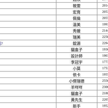
201
筱雯
205
宏育
205
佩倫
199
溫美
214
秀媛
225
瑞美
229
?
鋐源
193
貓盒子
190
設計師
177
李冠宇
175
小莫
195
依卡
255
小傑瑞德
230
羊咩咩
218
貓盒子
220
黃先生
195
新手