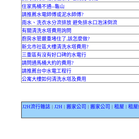
住家馬桶不通--龜山
請推薦水電師傅或泥水師傅?
雨水、洗衣水分流排放 避免排水口泡沫倒流
有關清洗水塔費用詢問
廚房水管嚴重堵住了,該怎麼做?
新北市社區大樓清洗水塔費用?
三重區有沒有好口碑的水電行
請問通馬桶大約的費用?
請推薦台中水電工程行
公寓大樓如何清洗水塔及費用
J2H流行雜誌
J2H
搬家公司
搬家公司
租屋
租屋
｜
｜
｜
｜
｜