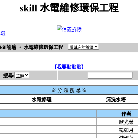
skill 水電維修環保工程
挑選
skill論壇
‧
水電維修環保工程
【我要貼貼貼】
搜尋:
※
分 類 搜 尋 ※
水電修理
清洗水塔
作者
歐光榮
楊如月