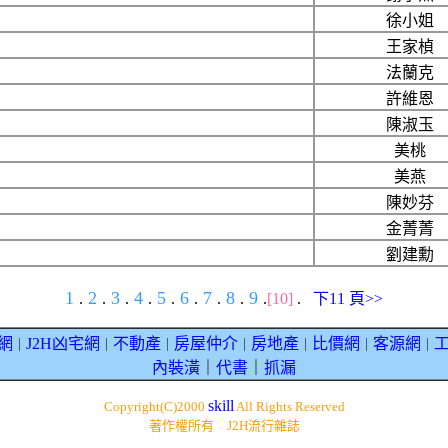
徐小姐
王家楨
法蘭克
許維恩
陳淑玉
美桃
美燕
陳妙芬
金菁菁
劉建勳
1
2
3
4
5
6
7
8
9
.
.
.
.
.
.
.
.
.
[10]
.
下11 頁>>
網
J2H凶宅網
不動產
房屋仲介
房地產
比價網
客源網
｜
｜
｜
｜
｜
｜
｜
內裝潢
｜
代書
｜
抓漏
skill
Copyright(C)2000
All Rights Reserved
著作權所有 J2H流行雜誌