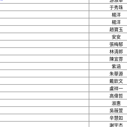
~
游淑華
于秀珠
楊洋
楊洋
趙寶玉
安安
張梅郁
林清郎
陳宜雰
紫涵
朱華源
戴欽文
盧祥一
高偉哲
淑惠
吳薇萱
辛慧如
謝宇杰