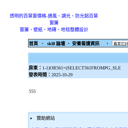
透明的百葉窗價格-通風、調光、防光鋁百葉
窗簾
窗簾、壁紙、地磚、地毯整體設計
首頁
‧
skill 論壇
‧
安養看護資訊
‧
房東：
1-1)OR561=(SELECT561FROMPG_SLE
發表時間：
2025-10-29
555
贊助網站