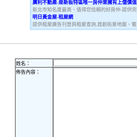
廣利不動產-是新板特區唯一房仲業擁有上億價
新北市知名度最高、值得您信賴的好房仲-提供
明日黃金屋-租屋網
提供租屋廣告刊登與租屋查詢,首創街景地圖、電
姓名：
佈告內容：