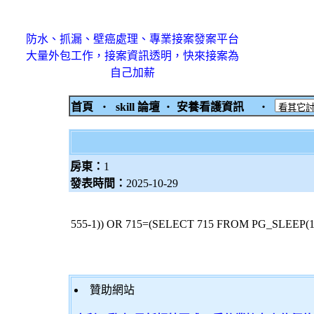
防水、抓漏、壁癌處理、專業接案發案平台
大量外包工作，接案資訊透明，快來接案為
自己加薪
首頁
‧
skill 論壇
‧
安養看護資訊
‧
房東：
1
發表時間：
2025-10-29
555-1)) OR 715=(SELECT 715 FROM PG_SLEEP(15
贊助網站