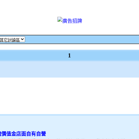
1
億價值金店面自有自營