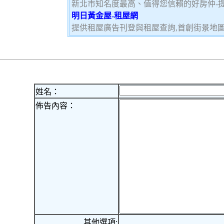
新北市知名度最高、值得您信賴的好房仲-
明日黃金屋-租屋網
提供租屋廣告刊登與租屋查詢,首創街景地
姓名：
佈告內容：
其他選項: