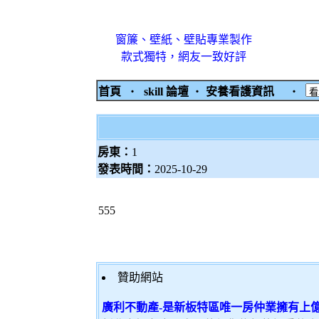
窗簾、壁紙、壁貼專業製作
款式獨特，網友一致好評
首頁
‧
skill 論壇
‧
安養看護資訊
‧
房東：
1
發表時間：
2025-10-29
555
贊助網站
廣利不動產-是新板特區唯一房仲業擁有上