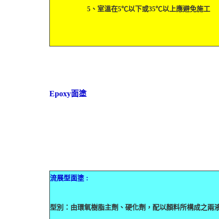
5、室溫在5℃以下或35℃以上應避免施工
Epoxy面塗
流展型面塗 :
型別：由環氧樹脂主劑、硬化劑，配以顏料所構成之兩