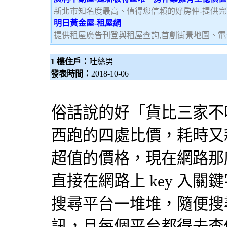
新北市知名度最高、值得您信賴的好房仲-提供
明日黃金屋-租屋網
提供租屋廣告刊登與租屋查詢,首創街景地圖、電
1 樓住戶：
吐絲男
發表時間：
2018-10-06
俗話說的好「貨比三家不
西跑的四處比價，耗時又
超值的價格，現在網路那
直接在網路上 key 入
搜尋平台一堆堆，隨便搜
訊，且每個平台都得去查