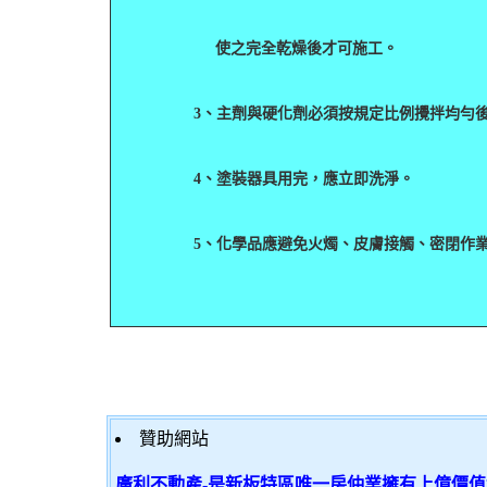
使之完全乾燥後才可施工。
3
、主劑與硬化劑必須按規定比例攪拌均勻
4
、塗裝器具用完，應立即洗淨。
5
、化學品應避免火燭、皮膚接觸、密閉作
贊助網站
廣利不動產-是新板特區唯一房仲業擁有上億價