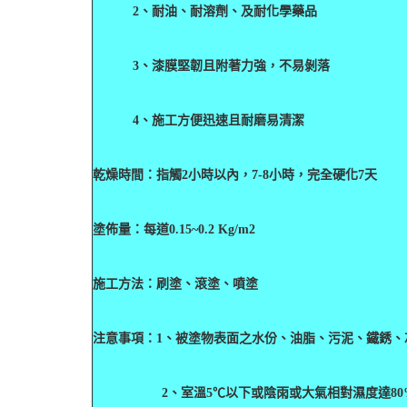
2
、耐油、耐溶劑、及耐化學藥品
3
、漆膜堅韌且附著力強，不易剝落
4
、施工方便迅速且耐磨易清潔
乾燥時間：指觸2小時以內，7-8小時，完全硬化7天
塗佈量：每道0.15~0.2 Kg/m2
施工方法：刷塗、滾塗、噴塗
注意事項：
1
、被塗物表面之水份、油脂、污泥、鐵銹、
2
、室溫5℃以下或陰雨或大氣相對濕度達8