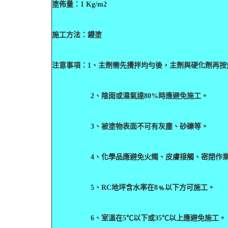
塗佈量：
1 Kg/m2
施工方法：鏝塗
注意事項：
1
、主劑需先攪拌均勻後，主劑與硬化劑再按
2
、陰雨或濕氣達
80%
時應避免施工。
3
、被塗物表面不可有灰塵、砂礫等。
4
、化學品應避免火燭、皮膚接觸、密閉作
5
、
RC
地坪含水率在
8
﹪以下方可施工。
6
、室溫在
5
℃
以下或
35
℃
以上應避免施工。