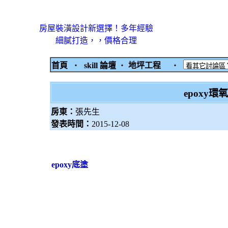
房屋裝潢設計新選擇！多年經驗
細膩打造，，價格合理
首頁
‧
skill 論壇
‧
地坪工程
‧
epoxy
房東：
張先生
發表時間：
2015-12-08
epoxy底塗