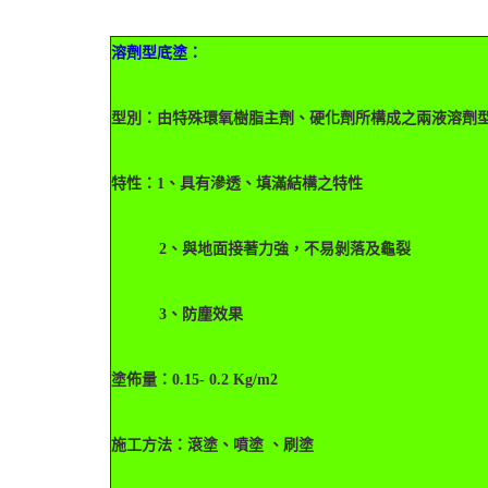
溶劑型底塗：
型別：由特殊環氧樹脂主劑、硬化劑所構成之兩液溶劑
特性：1、具有滲透、填滿結構之特性
2、與地面接著力強，不易剝落及龜裂
3、防塵效果
塗佈量：0.15- 0.2 Kg/m2
施工方法：滾塗、噴塗 、刷塗