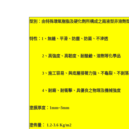
型別：由特殊環氧樹脂及硬化劑所構成之兩液型非溶劑
特性：
1、無縫、平滑、防塵、防菌、不滲透
2、高強度、高韌度、耐酸鹼、溶劑等化學品
3、施工容易、與底層接著力強、不龜裂、不剝落
4、耐磨、耐衝擊、具優良之物理及機械強度
塗膜厚度：1mm~3mm
塗佈量： 1.2-3.6 Kg/m2