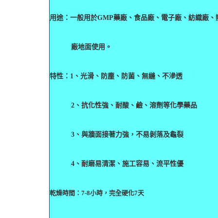
用途：一般用於
GMP
藥廠、食品廠、電子廠、紡織廠、
廠地面使用。
特性：
1
、光滑、防塵、防菌、無縫、不滲透
2
、抗化性強、耐酸、鹼、溶劑等化學藥品
3
、與牆面接著力強，不易剝落及龜裂
4
、耐磨易清潔、施工容易、流平性優
乾燥時間：7-
8
小時，完全硬化7
天