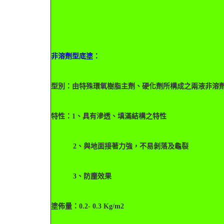
非溶劑型底塗：
型別：由特殊環氧樹脂主劑、硬化劑所構成之兩液非溶
特性：
1、具有滲透、填滿結構之特性
2、與地面接著力強，不易剝落及龜裂
3、防塵效果
塗佈量：0.2- 0.3 Kg/m2