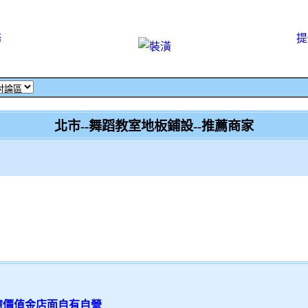
務
提
北市--舞蹈教室地板鋪設--推薦商家
億價值金店面自有自營