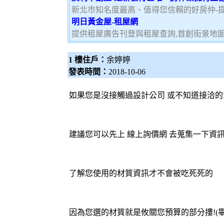
新北市知名度最高、值得您信賴的好房仲-
明日黃金屋-租屋網
提供租屋廣告刊登與租屋查詢,首創街景地
1 樓住戶：
余婷婷
發表時間：
2018-10-06
如果您是沒接觸過設計公司 或不知道接洽的
建議您可以先上
線上詢價網
去蒐集一下資
了解您使用的材質資訊才不會被吃死死的
因為您選的材質就是攸關您預算的部分摟!(