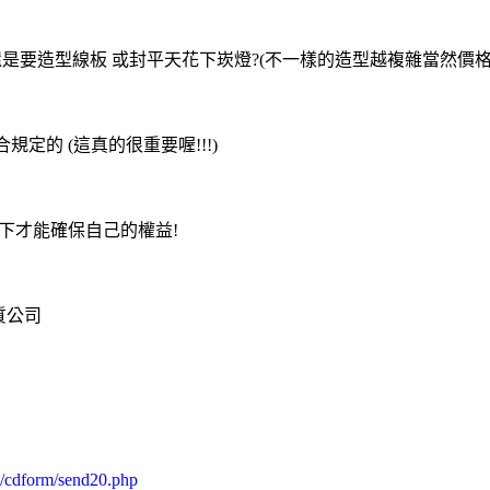
還是要造型線板 或封平天花下崁燈?(不一樣的造型越複雜當然價格
定的 (這真的很重要喔!!!)
下才能確保自己的權益!
質公司
/cdform/send20.php