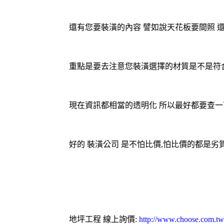
還有您要裝潢的內容 譬如說天花板要間照 
重點是要去注意您裝潢選擇的材質是不是符合規
現在資訊都相當的透明化 所以最好都要查一
好的
裝潢公司
是不怕比價,怕比價的都是劣
地坪工程
線上詢價:
http://www.choose.com.tw