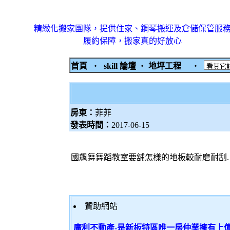
精緻化搬家團隊，提供住家、鋼琴搬運及倉儲保管服
履約保障，搬家真的好放心
首頁
‧
skill 論壇
‧
地坪工程
‧
房東：
菲菲
發表時間：
2017-06-15
國飆舞舞蹈教室要舖怎樣的地板較耐磨耐刮.
贊助網站
廣利不動產-是新板特區唯一房仲業擁有上