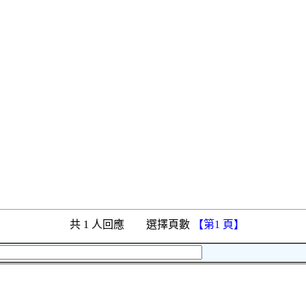
共 1 人回應 選擇頁數
【第1 頁】