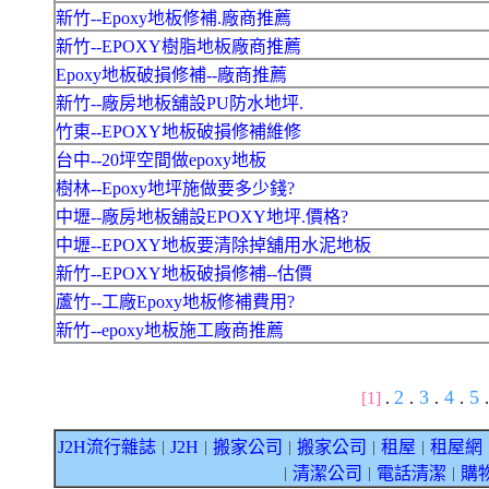
新竹--Epoxy地板修補.廠商推薦
新竹--EPOXY樹脂地板廠商推薦
Epoxy地板破損修補--廠商推薦
新竹--廠房地板舖設PU防水地坪.
竹東--EPOXY地板破損修補維修
台中--20坪空間做epoxy地板
樹林--Epoxy地坪施做要多少錢?
中壢--廠房地板舖設EPOXY地坪.價格?
中壢--EPOXY地板要清除掉舖用水泥地板
新竹--EPOXY地板破損修補--估價
蘆竹--工廠Epoxy地板修補費用?
新竹--epoxy地板施工廠商推薦
2
3
4
5
[1]
.
.
.
.
.
J2H流行雜誌
J2H
搬家公司
搬家公司
租屋
租屋網
｜
｜
｜
｜
｜
清潔公司
電話清潔
購
｜
｜
｜