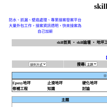
sk
防水、抓漏、壁癌處理、專業接案發案平台
大量外包工作，接案資訊透明，快來接案為
自己加薪
skill首頁
‧
skill論壇
‧
地坪
搜尋:
※
Epoxy地坪
止滑地坪
硬化地坪
修補工程
知識
討論
主題