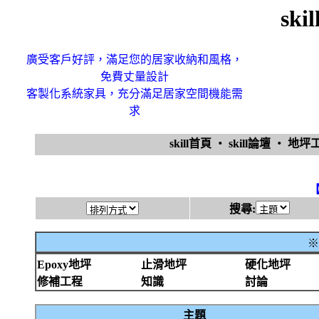
sk
廣受客戶好評，滿足您的居家收納和風格，
免費丈量設計
客製化系統家具，充分滿足居家空間機能需
求
skill首頁
‧
skill論壇
‧
地坪
搜尋:
※
Epoxy地坪
止滑地坪
硬化地坪
修補工程
知識
討論
主題