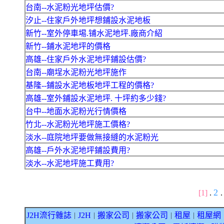
台南--水泥粉光地坪估價?
汐止--住家戶外地坪想鋪設水泥地板
新竹--室外停車埸.铺水泥地坪.廠商介紹
新竹--鋪水泥地坪的價格
高雄--住家戶外水泥地坪鋪設估價?
台南--廟埕水泥粉光地坪施作
基隆--鋪設水泥地板地坪工程的價格?
高雄--室外鋪設水泥地坪. 十坪約多少錢?
台中--地面水泥粉光行情價格
竹北--水泥粉光地坪施工價格?
淡水--庭院地坪要做無接縫的水泥粉光
高雄--戶外水泥地坪鋪設費用?
淡水--水泥地坪施工費用?
2
[1]
.
.
J2H流行雜誌
J2H
搬家公司
搬家公司
租屋
租屋網
｜
｜
｜
｜
｜