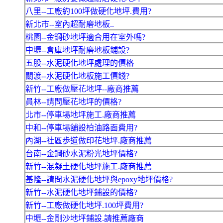
八里--工廠約100坪做硬化地坪.費用?
新北市--室內超耐磨地板..
桃園--金鋼砂地坪適合用在室外嗎?
中壢--倉庫地坪耐磨地板鋪設?
五股--水泥硬化地坪處理的價格
關渡--水泥硬化地板施工價錢?
新竹--工廠做壓花地坪--廠商推薦
員林--請問壓花地坪的價格?
北市--停車場地坪施工.廠商推薦
中和--停車場舖設柏油路面費用?
內湖--社區歩道做印花地坪.廠商推薦
台南--金鋼砂水泥粉光地坪價格?
新竹--混凝土硬化地坪施工.廠商推薦
基隆--請問水泥硬化地坪與epoxy地坪價格?
新竹--水泥硬化地坪鋪設的價格?
新竹--工廠做硬化地坪.100坪費用?
中壢--金剛沙地坪鋪設.請推薦廠商