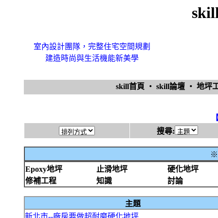
sk
室內設計團隊，完整住宅空間規劃
建造時尚與生活機能新美學
skill首頁
‧
skill論壇
‧
地坪
搜尋:
※
Epoxy地坪
止滑地坪
硬化地坪
修補工程
知識
討論
主題
新北市--廠房要做超耐磨硬化地坪