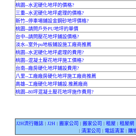
桃園--水泥硬化地坪的價格?
三重--水泥硬化地坪處理的價格?
新竹--停車場鋪設金鋼砂地坪價格?
桃園--請問戶外PU地坪的單價
台中--請問壓花地坪鋪設價格?
淡水--室外pu地板鋪設施工廠商推薦
桃園--水泥硬化地坪處理的費用?
桃園--混凝土壓花地坪施工價格?
台南--廠房硬化地坪鋪設費用?
八里--工廠廠房硬化地坪施工廠商推薦
高雄--工廠硬化地坪鋪設.推薦廠商
桃園--80坪混凝土壓花地坪施作費用?
J2H流行雜誌
J2H
搬家公司
搬家公司
租屋
租屋網
｜
｜
｜
｜
｜
清潔公司
電話清潔
購
｜
｜
｜